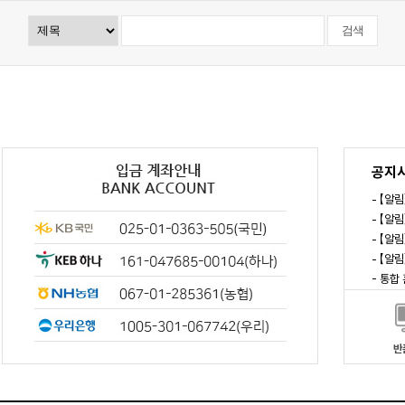
공지
- 【알
- 【알
- 【알
- 【알
- 통합
반