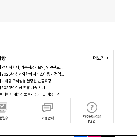
사항
더보기 >
림】 성서와함께, 가톨릭성서모임, 영원한도…
림】2025년 성서와함께 서비스이용 개정약…
림】교재용 주석성경 불량건 반품요령
림】2025년 신정 연휴 배송 안내
 홈페이지 개인정보 처리방침 및 이용약관
자주묻는질문
품접수
이용안내
FAQ