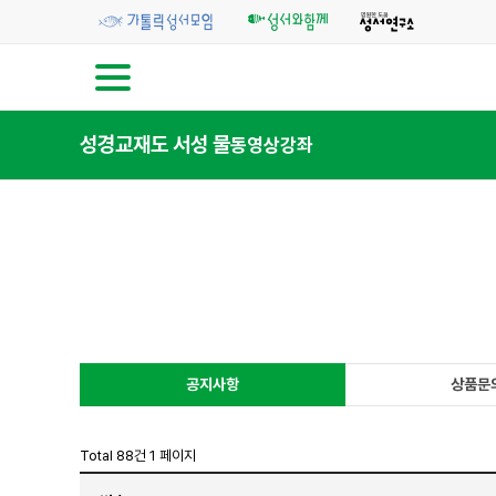
성경교재
도 서
성 물
동영상강좌
공지사항
상품문
Total 88건
1 페이지