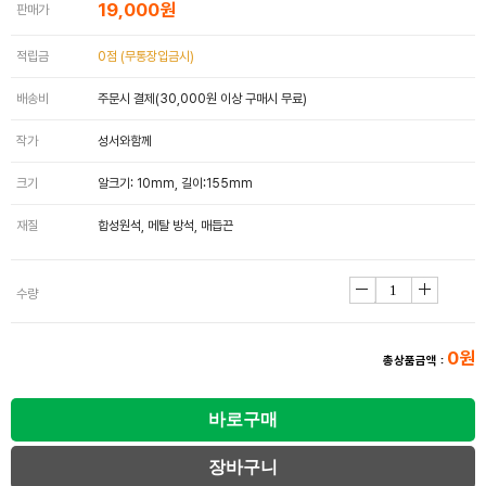
19,000원
판매가
적립금
0점 (무통장입금시)
배송비
주문시 결제(30,000원 이상 구매시 무료)
작가
성서와함께
크기
알크기: 10mm, 길이:155mm
재질
합성원석, 메탈 방석, 매듭끈
수량
0원
총상품금액 :