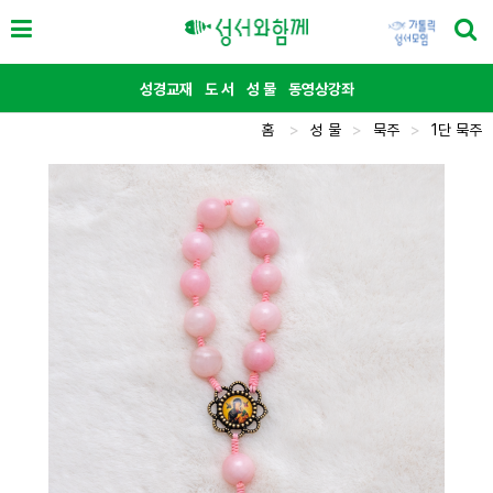
성경교재
도 서
성 물
동영상강좌
홈
>
성 물
>
묵주
>
1단 묵주