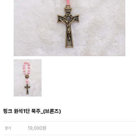
핑크 원석1단 묵주_(브론즈)
19,000원
정가