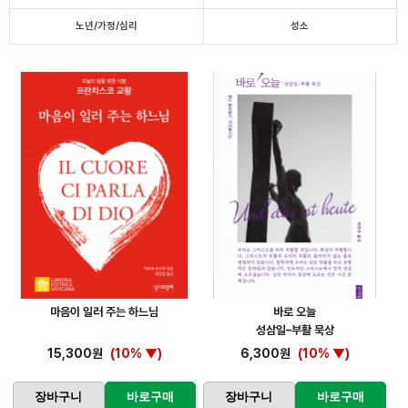
노년/가정/심리
성소
마음이 일러 주는 하느님
바로 오늘
성삼일–부활 묵상
15,300원
(10% ▼)
6,300원
(10% ▼)
장바구니
바로구매
장바구니
바로구매