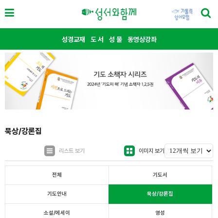
성경교재
도 서
성 물
동영상강좌
묵상/강론집
리스트 보기
이미지 보기
전체
기도서
기도안내
묵상/강론집
소설/에세이
영성