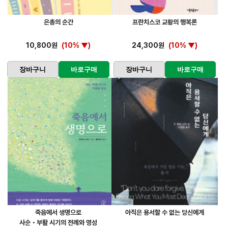
은총의 순간
프란치스코 교황의 행복론
10,800원
(10% ▼)
24,300원
(10% ▼)
장바구니
바로구매
장바구니
바로구매
죽음에서 생명으로
아직은 용서할 수 없는 당신에게
사순・부활 시기의 전례와 영성