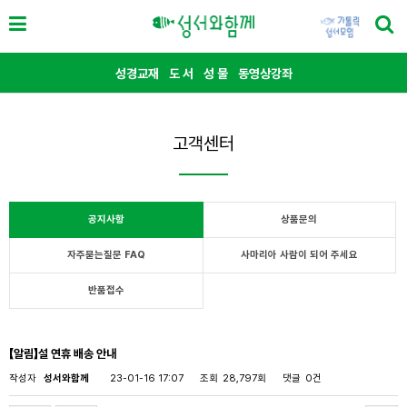
성경교재
도 서
성 물
동영상강좌
고객센터
공지사항
상품문의
자주묻는질문 FAQ
사마리아 사람이 되어 주세요
반품접수
【알림】설 연휴 배송 안내
작성자
성서와함께
23-01-16 17:07
조회
28,797회
댓글
0건