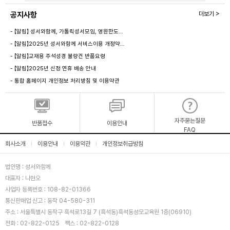
공지사항
더보기 >
- 【알림】 성서와함께, 가톨릭성서모임, 영원한도…
- 【알림】2025년 성서와함께 서비스이용 개정약…
- 【알림】교재용 주석성경 불량건 반품요령
- 【알림】2025년 신정 연휴 배송 안내
- 통합 홈페이지 개인정보 처리방침 및 이용약관
자주묻는질문
반품접수
이용안내
FAQ
회사소개
이용안내
이용약관
개인정보취급방침
|
|
|
법인명 : 성서와함께
대표자 : 나현오
사업자 등록번호 : 108-82-01366
통신판매업 신고 : 동작 04-580-311
주소 : 서울특별시 동작구 흑석로13길 7 (흑석동)흑석동성모교육원 1층(06910)
전화 : 02-822-0125
팩스 : 02-822-0128