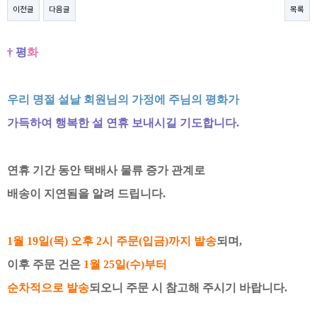
이전글
다음글
목록
†
평
화
우리 명절 설날
회원님의 가정에 주님의 평화가
가득하여
행복한 설 연휴 보내시길 기도합니다
.
연휴 기간
동안 택배사 물류 증가 관계로
배송이 지연됨을 알려 드립니다
.
1
월 19
일
(목
) 오후 2시
주문
(
입금
)
까지 발송
되며,
이후 주문 건은
1월
25일
(수
)
부터
순차적으로 발송
되오니
주문 시 참고해 주시기 바랍니다
.