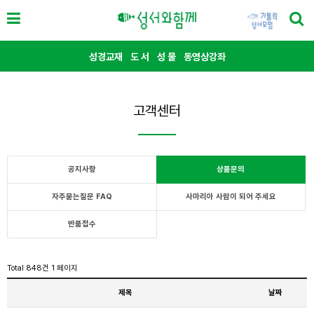
성경교재
도 서
성 물
동영상강좌
고객센터
공지사항
상품문의
자주묻는질문 FAQ
사마리아 사람이 되어 주세요
반품접수
Total 848건
1 페이지
제목
날짜