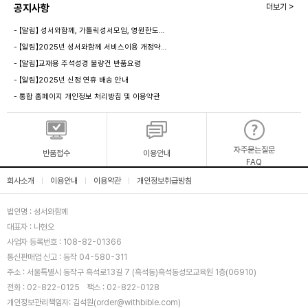
공지사항
더보기 >
- 【알림】 성서와함께, 가톨릭성서모임, 영원한도…
- 【알림】2025년 성서와함께 서비스이용 개정약…
- 【알림】교재용 주석성경 불량건 반품요령
- 【알림】2025년 신정 연휴 배송 안내
- 통합 홈페이지 개인정보 처리방침 및 이용약관
자주묻는질문
반품접수
이용안내
FAQ
회사소개
이용안내
이용약관
개인정보취급방침
|
|
|
법인명 : 성서와함께
대표자 : 나현오
사업자 등록번호 : 108-82-01366
통신판매업 신고 : 동작 04-580-311
주소 : 서울특별시 동작구 흑석로13길 7 (흑석동)흑석동성모교육원 1층(06910)
전화 : 02-822-0125
팩스 : 02-822-0128
개인정보관리책임자: 김석원(order@withbible.com)