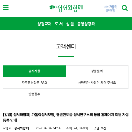
성경교재
도 서
성 물
동영상강좌
고객센터
공지사항
상품문의
자주묻는질문 FAQ
사마리아 사람이 되어 주세요
반품접수
【알림】 성서와함께, 가톨릭성서모임, 영원한도움 성서연구소의 통합 홈페이지 회원 자동
등록 안내
작성자
성서와함께
25-09-04 14:14
조회
24,649회
댓글
0건