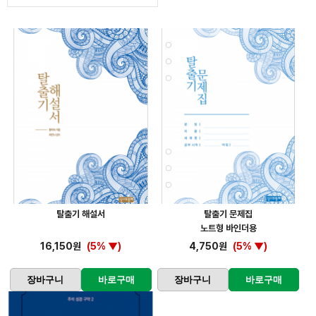
탈출기 해설서
탈출기 문제집
노트형 바인더용
16,150원
(5% ▼)
4,750원
(5% ▼)
장바구니
바로구매
장바구니
바로구매