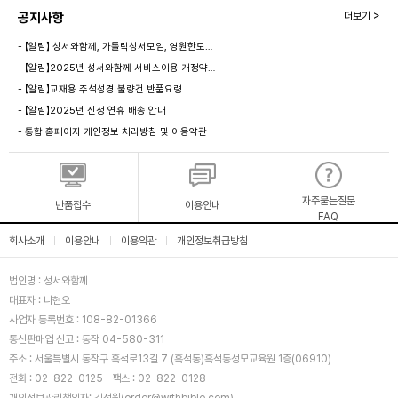
공지사항
더보기 >
- 【알림】 성서와함께, 가톨릭성서모임, 영원한도…
- 【알림】2025년 성서와함께 서비스이용 개정약…
- 【알림】교재용 주석성경 불량건 반품요령
- 【알림】2025년 신정 연휴 배송 안내
- 통합 홈페이지 개인정보 처리방침 및 이용약관
자주묻는질문
반품접수
이용안내
FAQ
회사소개
이용안내
이용약관
개인정보취급방침
|
|
|
법인명 : 성서와함께
대표자 : 나현오
사업자 등록번호 : 108-82-01366
통신판매업 신고 : 동작 04-580-311
주소 : 서울특별시 동작구 흑석로13길 7 (흑석동)흑석동성모교육원 1층(06910)
전화 : 02-822-0125
팩스 : 02-822-0128
개인정보관리책임자: 김석원(order@withbible.com)