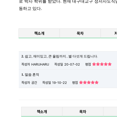
로 박사 학위를 받았다.
현재 대구대교구 성서사도직담
동하고 있다.
책소개
목차
2.
쉽고, 재미있고, 큰 울림까지...별 다섯개 드립니다.
작성자
HARUHARU
작성일
20-07-02
평점
1.
말씀 흔적
작성자
공간
작성일
19-10-22
평점
책소개
목차