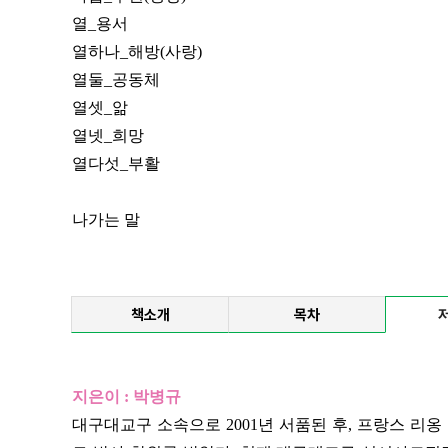
열_용서
열하나_해방(사랑)
열둘_공동체
열셋_앎
열넷_희망
열다섯_부활
나가는 말
책소개
목차
지은이 :
박병규
대구대교구 소속으로 2001년 서품된 후, 프랑스 