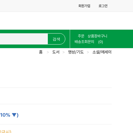
회원가입
로그인
주문
상품
장바구니
배송조회
문의
(0)
홈
>
도서
>
영성/기도
>
소설/에세이
(10% ▼)
입금시)