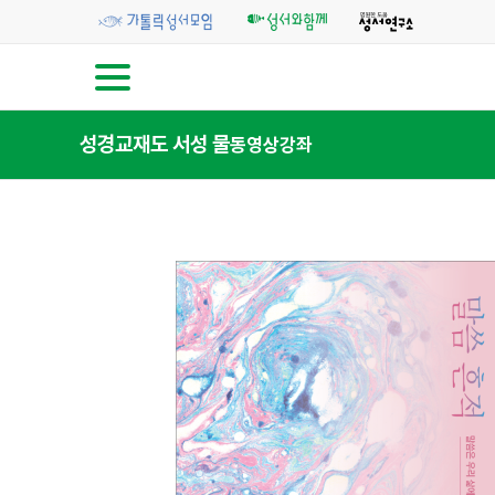
성경교재
도 서
성 물
동영상강좌