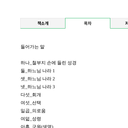
책소개
목차
들어가는 말
하나_철부지 손에 들린 성경
둘_하느님 나라 1
셋_하느님 나라 2
넷_하느님 나라 3
다섯_회개
여섯_선택
일곱_의로움
여덟_성령
아홉_구원(생명)