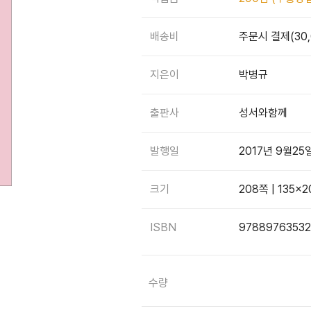
배송비
주문시 결제(30
지은이
박병규
출판사
성서와함께
발행일
2017년 9월25
크기
208쪽 | 135×
ISBN
9788976353
감소
증가
수량