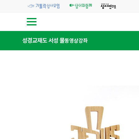
성경교재
도 서
성 물
동영상강좌