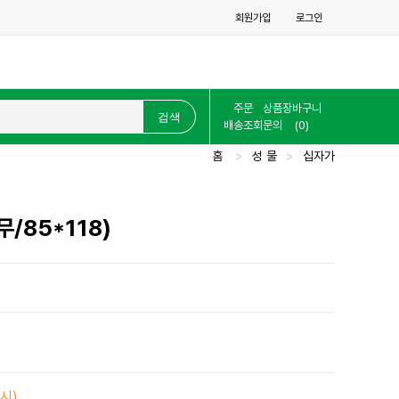
회원가입
로그인
주문
상품
장바구니
배송조회
문의
(0)
홈
>
성 물
>
십자가
/85*118)
시)