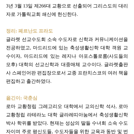
3
년
3
월
13
일 제
266
대 교황으로 선출되어 그리스도의 대리
자로 가톨릭교회 쇄신에 헌신한다
.
정리
:
페르난도 프라도
글라렛 선교수도회 소속 수도자로 신학과 커뮤니케이션을
전공하였고
,
마드리드에 있는 축성생활신학 대학 객원 교
수이자
,
마드리드에 있는 레지나 아포스톨로룸
(
사도들의
모후
)
대학의 선교신학과 대중매체 교수이다
.
글라렛출판
사 스페인어판 편집장으로서 교종 프란치스코의 여러 책을
편집하고 출간하였다
.
옮긴이
:
국춘심
로마 교황청립 그레고리오 대학에서 교의신학 석사
,
로마
교황청립 라테라노 대학 글라레띠아눔에서 축성생활신학
박사 학위를 받았다
.
현재는 성삼의 딸들 수녀회 소속 수도
자이며 주로 평신도들
,
수도자들을 위한 교육과 동반 및 번