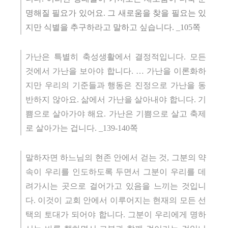
명해질 필요가 있어요
.
그 새로움을 찾을 필요는 있
지만 식별을 추구하라고 말하고 싶습니다
. _105
쪽
가난은 특별히 축성생활에서 결정적입니다
.
모든
것에서 가난을 보아야 합니다
.
…
가난을 이론화하
지만 우리의 기준들과 행동은 진정으로 가난을 동
반하지 않아요
.
삶에서 가난을 살아내야 합니다
.
기
쁨으로 살아가야 해요
.
가난은 기쁨으로 살고 축제
로 살아가는 겁니다
. _139-140
쪽
말하자면 하느님의 현존 안에서 걷는 것
,
그분의 약
속이 우리를 인도하도록 두면서 그분이 우리를 데
려가시는 곳으로 걸어가고 있음을 느끼는 것입니
다
.
이것이 교회 안에서 이루어지는 현재의 모든 선
택의 토대가 되어야 합니다
.
그분이 우리에게 명하