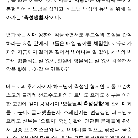
부름 받은 이들이 있다
.
지극히 사랑하는 하느님께 온전히
봉헌되어 하느님을 섬기고
,
하느님 백성의 유익을 위해 살
아가는
‘
축성생활자
’
이다
.
변화하는 시대 상황에 적응하면서도 부르심의 본질을 간직
하라는 요청 앞에서 그들은 매일 광야를 체험한다
. ‘
우리가
과연 지금까지 걸어온 길에서 벗어나는 일 없이
,
세속의 변
화에 휩쓸리는 일 없이
,
현실에 함몰되는 일 없이 계속해서
앞을 향해 나아갈 수 있을까
?’
베드로의 후계자이자 하느님께 축성된 형제인 교종 프란치
스코와 글라렛 선교수도회의 페르난도 프라도 신부는 이러
한 고민에 깊이 공감하며
‘
오늘날의 축성생활
’
에 관해 대화
를 나눈다
.
글라렛출판사 스페인어판 편집장인 페르난도
프라도 신부는
‘
오로지
’
축성생활에 연관된 문제들에 관해
서 교종 프란치스코와 나눈 이야기를 책으로 엮었다
.
국춘