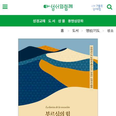
성경교재
도 서
성 물
동영상강좌
홈
>
도서
>
영성/기도
>
성소