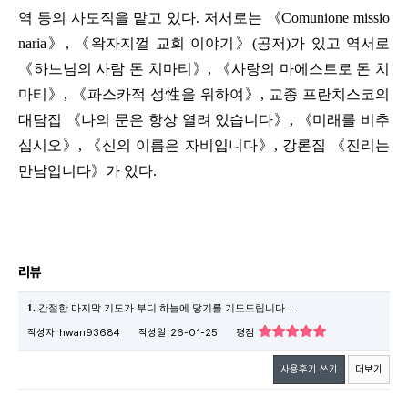
역 등의 사도직을 맡고 있다
.
저서로는
《
Comunione missio
naria
》
,
《
왁자지껄 교회 이야기
》
(
공저
)
가 있고 역서로
《
하느님의 사람 돈 치마티
》
,
《
사랑의 마에스트로 돈 치
마티
》
,
《
파스카적 성
性
을 위하여
》
,
교종 프란치스코의
대담집
《
나의 문은 항상 열려 있습니다
》
,
《
미래를 비추
십시오
》
,
《
신의 이름은 자비입니다
》
,
강론집
《
진리는
만남입니다
》
가 있다
.
리뷰
1.
간절한 마지막 기도가 부디 하늘에 닿기를 기도드립니다....
작성자
hwan93684
작성일
26-01-25
평점
사용후기 쓰기
더보기