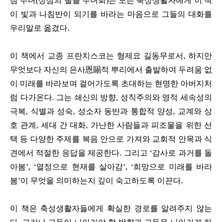
심 수녀
(
성삼의 딸들 수녀회
)
는 모든 축성생활자에게 이 책
이 빛과 나침반이 되기를 바라는 마음으로 그들의 대화를
우리말로 옮겼다
.
이 책에서 교종 프란치스코는 형제요 길동무로서
,
하지만
무엇보다 자신의 은사
恩賜
적 뿌리에서 출발하여 두려움 없
이 미래를 바라보며 걸어가도록 초대하는 현명한 아버지처
럼 다가온다
.
그는 쇄신의 방향
,
성직주의와 영적 세속성의
극복
,
식별과 성숙
,
성소자 동반과 통합적 양성
,
교계와 상
호 관계
,
세대 간 대화
,
가난한 사람들과 피조물을 위한 선
택 등 다양한 주제를 복음 안으로 가져와 교회적 안목과 식
견에서 적절한 응답을 제공한다
.
그리고
‘
감사로 과거를 돌
아봄
’, ‘
열정으로 현재를 살아감
’, ‘
희망으로 미래를 바라
봄
’
이 무엇을 의미하는지 깊이 숙고하도록 이끈다
.
이 책은 축성생활자들에게 확실한 경로를 알려주지 않는