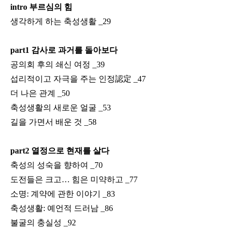
intro
부르심의 힘
생각하게 하는 축성생활
_29
part1
감사로 과거를 돌아보다
공의회 후의 쇄신 여정
_39
섭리적이고 자극을 주는 인정
認定
_47
더 나은 관계
_50
축성생활의 새로운 얼굴
_53
길을 가면서 배운 것
_58
part2
열정으로 현재를 살다
축성의 성숙을 향하여
_70
도전들은 크고
…
힘은 미약하고
_77
소명
:
계약에 관한 이야기
_83
축성생활
:
예언적 드러남
_86
불굴의 충실성
_92