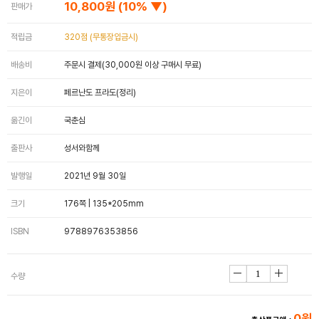
10,800원
(10% ▼)
판매가
적립금
320점 (무통장입금시)
배송비
주문시 결제(30,000원 이상 구매시 무료)
지은이
페르난도 프라도(정리)
옮긴이
국춘심
출판사
성서와함께
발행일
2021년 9월 30일
크기
176쪽 | 135*205mm
ISBN
9788976353856
수량
0원