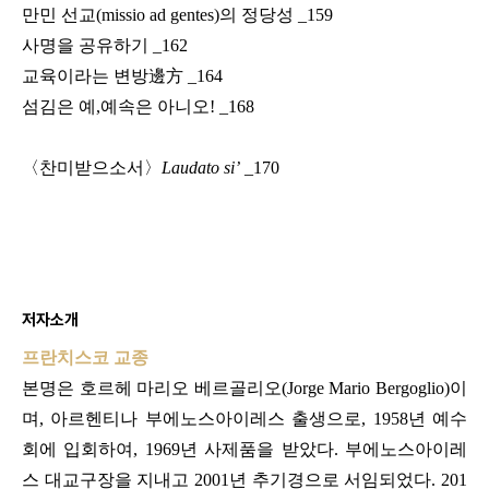
만민 선교
(missio ad gentes)
의 정당성
_159
사명을 공유하기
_162
교육이라는 변방
邊方
_164
섬김은 예
,
예속은 아니오
! _168
〈
찬미받으소서
〉
Laudato si’
_170
저자소개
프란치스코 교종
본명은 호르헤 마리오 베르골리오
(Jorge Mario Bergoglio)
이
며
,
아르헨티나 부에노스아이레스 출생으로
, 1958
년 예수
회에 입회하여
, 1969
년 사제품을 받았다
.
부에노스아이레
스 대교구장을 지내고
2001
년 추기경으로 서임되었다
. 201