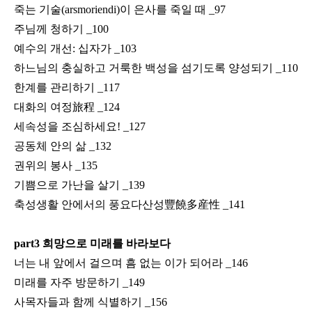
죽는 기술
(arsmoriendi)
이 은사를 죽일 때
_97
주님께 청하기
_100
예수의 개선
:
십자가
_103
하느님의 충실하고 거룩한 백성을 섬기도록 양성되기
_110
한계를 관리하기
_117
대화의 여정
旅程
_124
세속성을 조심하세요
! _127
공동체 안의 삶
_132
권위의 봉사
_135
기쁨으로 가난을 살기
_139
축성생활 안에서의 풍요다산성
豐饒多産性
_141
part3
희망으로 미래를 바라보다
너는 내 앞에서 걸으며 흠 없는 이가 되어라
_146
미래를 자주 방문하기
_149
사목자들과 함께 식별하기
_156