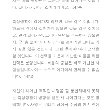
시는 바를 행하면서 그분과 함께 걸어가는 것입니
다
.
걸어가기
,
항상 걸어가기예요
. _147
쪽
축성생활이 걸어가지 않으면 길을 잃은 것입니다
.
하느님 앞에서 걸어가지 않으면 길을 잃은 것이에
요
.
만약 걸어가면
,
그러나 완덕을 추구하지 않으면
서
,
곧
‘
흠 없이
’
가 아닌 상태로 걸어가면 그때도 역
시 길을 잃은 것입니다
.
그런 후에야 여러 선택을
할 것입니다
.
이 선택들 가운데 가난한 이들을 위한
선택은 분명합니다
.
복음의 중심은 바로 가난한 사
람들입니다
.
어느 누구도 여기에서 면제될 수 없습
니다
. _147
쪽
자신이 태어난 목적인 사명을 잘 통합해내지 못하
는 축성생활이 방향을 잃은 채 나아간다는 것은 명
백합니다
.
사명은 우리로 하여금 주님의 현존 앞에