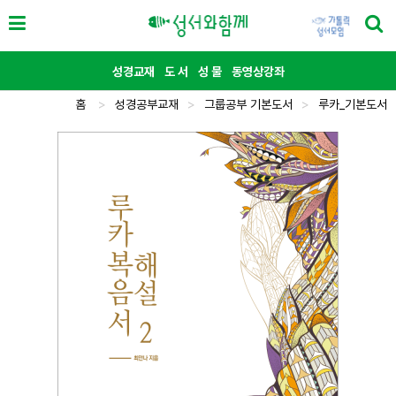
성경교재
도 서
성 물
동영상강좌
홈
>
성경공부교재
>
그룹공부 기본도서
>
루카_기본도서