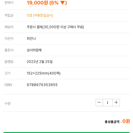
19,000원
(5% ▼)
판매가
적립금
0점 (무통장입금시)
배송비
주문시 결제(30,000원 이상 구매시 무료)
지은이
최안나
출판사
성서와함께
발행일
2022년 2월 25일
크기
152×225mm(400쪽)
ISBN
9788976353955
수량
0원
총상품금액 :