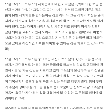
요한 크리소스토무스의 사회문제에 대한 가르침은 폭력에 의한 혁명 정
신과는 거리가 멀다. 그렇다고 그가 수 세기 전부터 고착된 기존의 정의
롭지 못한 사회제도를 받아들이는 것도 아니다. 그는 각자의 회심을 준비
시키고 인간의 비참한 조건을 개선하는 데 힘쓰면서 부당한 제도를 제거
하려 했다. 그는 자비와 사랑의 법인 사회정의로 형제적 평등과 인권의
참된 의미를 고취시키면서 노예제도 폐지의 기틀을 마련하였다. 이렇게
사회개혁에 대한 초기 그리스도교의 기본 정신은 이상적인 법과 제도만
으로 곧바로 이상적인 사회를 이룩할 수 없다는 것을 가르치고 있다.(126
쪽)
요한 크리소스토무스는 풍요로운 재산이 하느님의 축복이라는 생각에
빠져서 교만해서도 안 되며 또한 궁핍함을 하느님의 징벌로 생각하여 원
망해서도 안 되는 것임을 가르치고 있다. 하느님의 보상과 재물의 상관관
계가 필연적인 것이 아니니 이를 일반적인 원칙으로 삼지 말라고 가르치
며 기복신앙의 유혹에 쉽게 빠질 수 있는 우리를 깨우쳐 준다. 정녕 우리
가 주님께 청해야 할 기도는 물질적 풍요로움에만 집착하지 말고 주님의
마음에 흡족한 자가 되는 길을 깨달아야 알 수 있는 그 은혜를 청해야 할
것이다.(153쪽)
콘스탄티노플의 성 요한 총대주교를 ‘요한 크리소스토무스’라고 부르게