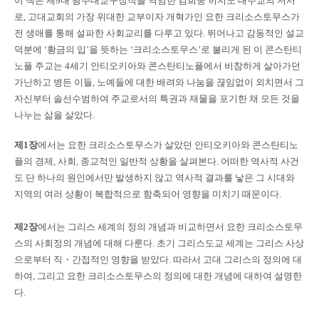
이 책은 제9대 광주대교구장직을 역임한 김희중 히지노 대주교의 저서
로, 고대교회의 가장 위대한 교부이자 개혁가인 요한 크리소스토무스가
전 생애를 통해 설파한 사회교리를 다루고 있다. 뛰어나고 감동적인 설교
덕분에 ‘황금의 입’을 뜻하는 ‘크리소스토무스’로 불리게 된 이 콘스탄티
노플 주교는 4세기 안티오키아와 콘스탄티노플에서 비참하게 살아가던
가난하고 병든 이들, 노예들에 대한 배려와 나눔을 끊임없이 외치면서 그
자신부터 솔선수범하여 주교로서의 특권과 재물을 포기한 채 모든 것을
나누는 삶을 살았다.
제1장
에서는 요한 크리소스토무스가 살았던 안티오키아와 콘스탄티노
플의 경제,
사회, 종교적인 일반적 상황을 살펴본다. 어떠한 역사적 사건
도 단 하나의 원인에서만 발생하지 않고 역사적 결과를 낳은 그 시대와
지역의 여러 상황이 복합적으로 함축되어 영향을 미치기 때문이다.
제2장
에서는 그리스 세계의 정의 개념과 비교하면서 요한 크리소스토무
스의 사회정의 개념에 대해 다룬다. 초기 그리스도교 세계는 그리스 사상
으로부터 직・간접적인 영향을 받았다. 따라서 고대 그리스의 정의에 대
하여, 그리고 요한 크리소스토무스의 정의에 대한 개념에 대하여 설명한
다.