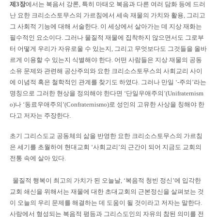
제3장
에서는 복음서 강론, 특히 마태오 복음과 다른 여러 담화 등에 드러
난 요한 크리소스토무스의 가르침에서 세속 재물의 가치와 활용, 그리고
그 사회적 기능에 대해 서술한다. 이 세상에서 살아가는 데 지상 재화는
필수적인 요소이다. 그러나 물질적 재물에 집착하지 않으면서도 그로부
터 어떻게 우리가 자유로울 수 있는지, 그리고 무엇보다도 그것들을 올바
르게 이용할 수 있는지 식별해야 한다. 어떤 사람들은 지상 재물의 공동
소유 문제와 관련해 공산주의와 요한 크리소스토무스의 사회교리 사이
에 이념적 혹은 철학적인 관계를 찾기도 하였다. 그러나 만일 ‘-주의’라는
명칭으로 그러한 현상을 정의해야 한다면 ‘단일우애주의’(Unifraternism
o)나 ‘동료우애주의’(Confraternismo)로 성인의 고유한 사상을 칭해야 한
다고 저자는 주장한다.
초기 그리스도교 공동체의 삶을 반영한 요한 크리소스토무스의 가르침
은 세기를 초월하여 현대교회 ‘사회교리’의 근간이 되어 지금도 교회의
전통 속에 살아 있다.
물질적 행복이 최고의 가치가 된 오늘날, ‘복음적 청빈 정신’에 입각한
교회 쇄신을 위해서는 재물에 대한 초대교회의 근본정신을 살펴보는 것
이 오늘의 우리 문제를 해결하는 데 도움이 될 것이라고 저자는 말한다.
사랑에서 형성되는 복음적 평등과 그리스도인의 자유의 참된 의미를 전