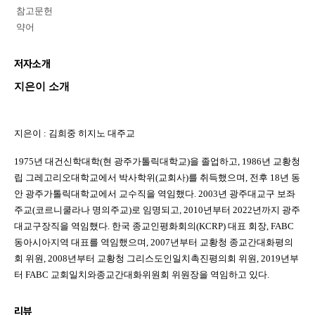
참고문헌
약어
저자소개
지은이 소개
지은이
:
김희중 히지노 대주교
1975
년 대건신학대학
(
현 광주가톨릭대학교
)
을 졸업하고
, 1986
년 교황청
립 그레고리오대학교에서 박사학위
(
교회사
)
를 취득했으며
,
전후
18
년 동
안 광주가톨릭대학교에서 교수직을 역임했다
. 2003
년 광주대교구 보좌
주교
(
코르니쿨라나 명의주교
)
로 임명되고
, 2010
년부터
2022
년까지 광주
대교구장직을 역임했다
.
한국 종교인평화회의
(KCRP)
대표 회장
, FABC
동아시아지역 대표를 역임했으며
, 2007
년부터 교황청 종교간대화평의
회 위원
, 2008
년부터 교황청 그리스도인일치촉진평의회 위원
, 2019
년부
터
FABC
교회일치와종교간대화위원회 위원장을 역임하고 있다
.
리뷰