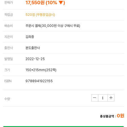
17,550원
(10% ▼)
판매가
적립금
520점 (무통장입금시)
배송비
주문시 결제(30,000원 이상 구매시 무료)
지은이
김희중
출판사
분도출판사
발행일
2022-12-25
크기
150*215mm(252쪽)
ISBN
9788941922155
수량
0원
총상품금액 :