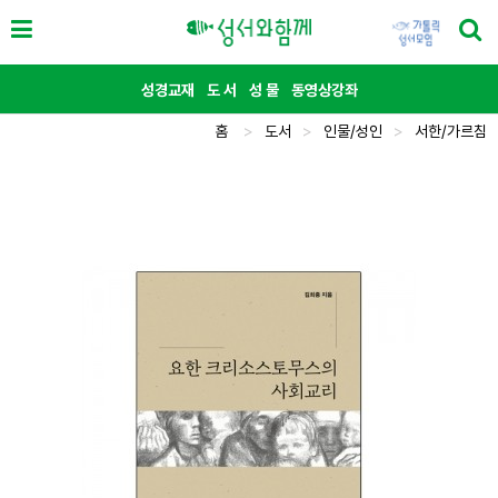
성경교재
도 서
성 물
동영상강좌
홈
>
도서
>
인물/성인
>
서한/가르침