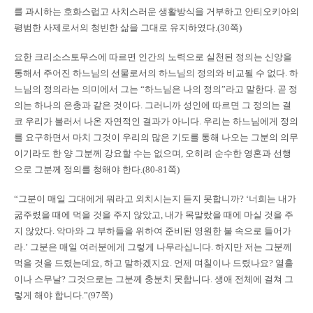
를 과시하는 호화스럽고 사치스러운 생활방식을 거부하고 안티오키아의
평범한 사제로서의 청빈한 삶을 그대로 유지하였다.(30쪽)
요한 크리소스토무스에 따르면 인간의 노력으로 실천된 정의는 신앙을
통해서 주어진 하느님의 선물로서의 하느님의 정의와 비교될 수 없다. 하
느님의 정의라는 의미에서 그는 “하느님은 나의 정의”라고 말한다. 곧 정
의는 하나의 은총과 같은 것이다. 그러니까 성인에 따르면 그 정의는 결
코 우리가 불러서 나온 자연적인 결과가 아니다. 우리는 하느님에게 정의
를 요구하면서 마치 그것이 우리의 많은 기도를 통해 나오는 그분의 의무
이기라도 한 양 그분께 강요할 수는 없으며, 오히려 순수한 영혼과 선행
으로 그분께 정의를 청해야 한다.(80-81쪽)
“그분이 매일 그대에게 뭐라고 외치시는지 듣지 못합니까? ‘너희는 내가
굶주렸을 때에 먹을 것을 주지 않았고, 내가 목말랐을 때에 마실 것을 주
지 않았다. 악마와 그 부하들을 위하여 준비된 영원한 불 속으로 들어가
라.’ 그분은 매일 여러분에게 그렇게 나무라십니다. 하지만 저는 그분께
먹을 것을 드렸는데요, 하고 말하겠지요. 언제 며칠이나 드렸나요? 열흘
이나 스무날? 그것으로는 그분께 충분치 못합니다. 생애 전체에 걸쳐 그
렇게 해야 합니다.”(97쪽)