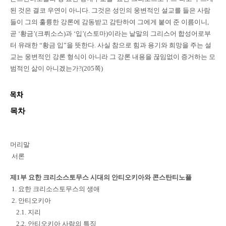
된 것은 결코 우연이 아니다. 그것은 성인의 웅변적인 설교를 들은 사람
들이 그의 훌륭한 강론에 감동받고 감탄하여 그에게 붙여 준 이름이니,
곧 ‘황금’(크뤼소스)과 ‘입’(스토마)이라는 낱말의 그리스어 합성어로부
터 유래한 “황금 입”을 뜻한다. 사실 참으로 힘과 용기와 희망을 주는 설
교는 웅변적인 강론 형식이 아니라 그 강론 내용을 끊임없이 증거하는 모
범적인 삶이 아니겠는가?(205쪽)
목차
목차
머리말
서론
제1부 요한 크리소스토무스 시대의 안티오키아와 콘스탄티노플
1. 요한 크리소스토무스의 생애
2. 안티오키아
2.1. 지리
2.2. 안티오키아 사람의 특징