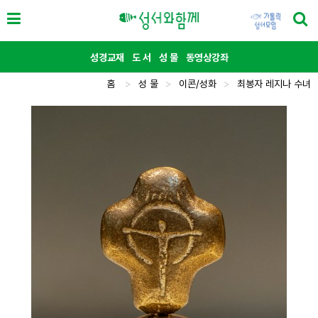
성경교재
도 서
성 물
동영상강좌
홈
>
성 물
>
이콘/성화
>
최봉자 레지나 수녀