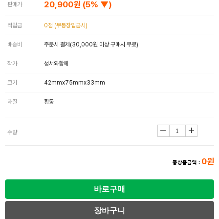
20,900원
(5% ▼)
판매가
적립금
0점 (무통장입금시)
배송비
주문시 결제(30,000원 이상 구매시 무료)
작가
성서와함께
크기
42mmx75mmx33mm
재질
황동
수량
0원
총상품금액 :